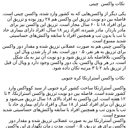
نکات واکسن چینی
یکی دیگر از واکسن‌هایی که به کشور وارد شده، واکسن چینی است.
فاصله بین دو نوبت تزریق این واکسن هم ۲۸ روز بوده و تزریق آن
برای افراد ۱۸ تا ۶۰ سال مجاز است. تزریق این واکسن نیز برای
مادر باردار، مادر شیرده، افراد زیر ۱۸ سال، افراد دارای بیماری حاد
با تب یا بدون تب و همچنین افراد با سابقه واکنش‌های حساسیتی
شدید ممنوع است.
واکسن چینی هم به صورت عضلانی تزریق شده و مقدار دوز واکسن
برای تزریق به هر نفر، ۰.۵ دوز است. بعد از باز شدن ویال این
واکسن، بلافاصله باید تزریق شود و دو نوبت آن نیز به یک شکل
است. در هر ویال واکسن، یک دوز واکسن وجود دارد و ویال آن قبل
از تزریق باید ۲ تا ۳ مرتبه تکان داده شود.
نکات واکسن آسترازنکا کره جنوبی
واکسن آسترازنکا ساخت کشور کره جنوبی از سبد کوواکس وارد
کشور شده است. فاصله بین دو نوبت تزریق واکسن آسترازنکا، ۴ تا
۱۲ هفته است. این واکسن به افراد بالای ۱۸ سال تزریق می‌شود و
تزریق آن برای افراد کمتر از ۱۸ سال و افراد دارای بیماری حاد با
تب یا بدون تب و همچنین افراد با سابقه واکنش‌های حساسیتی شدید
ممنوع است.
واکسن آسترازنکا نیز به صورت عضلانی تزریق شده و مقدار دوز
واکسن برای هر تزریق، ۰.۵ است. مدت زمان نگهداری این واکسن